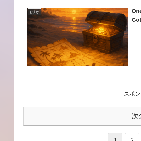
One
おまけ
Got
スポン
次
1
2