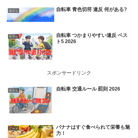
自転車 青色切符 違反 何がある?
役立ち
自転車 つかまりやすい違反 ベス
役立ち
ト5 2026
スポンサードリンク
自転車 交通ルール 罰則 2026
役立ち
バナナはすぐ食べられて栄養も魅
グルメ
力！