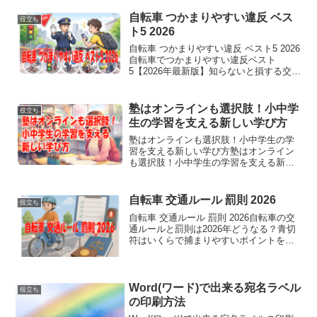
選び方新生活の準備では、家具より先に
家電の優先順位を決めておくと失敗しに
自転車 つかまりやすい違反 ベス
役立ち
くくなります。引っ越し...
ト5 2026
自転車 つかまりやすい違反 ベスト5 2026
自転車でつかまりやすい違反ベスト
5【2026年最新版】知らないと損する交通
ルール対策自転車は気軽に使える便利な
乗り物ですが、交通ルールを守らないと
違反になる可能性があります。特に2026
塾はオンラインも選択肢！小中学
役立ち
年は制度...
生の学習を支える新しい学び方
塾はオンラインも選択肢！小中学生の学
習を支える新しい学び方塾はオンライン
も選択肢！小中学生の学習を支える新し
い学び方とは小中学生の塾を考えると
き、最近は通塾型だけでなくオンライン
という選択肢も広く知られるようになっ
自転車 交通ルール 罰則 2026
役立ち
てきました。学校の勉強に加...
自転車 交通ルール 罰則 2026自転車の交
通ルールと罰則は2026年どうなる？青切
符はいくらで捕まりやすいポイントを徹
底解説自転車は日常的に使う便利な移動
手段ですが、道路交通法では軽車両とし
て扱われます。そのため、交通ルールや
罰則を正しく...
Word(ワード)で出来る宛名ラベル
役立ち
の印刷方法