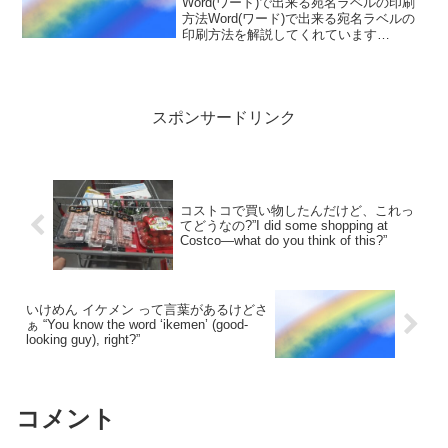
Word(ワード)で出来る宛名ラベルの印刷
方法Word(ワード)で出来る宛名ラベルの
印刷方法を解説してくれています
Word（ワード）だけで出来る！宛名ラベ
ルの印刷方法を解説私はいつもインク革
命.comさんでプリンターのインクカート
リッジを購...
スポンサードリンク
コストコで買い物したんだけど、これっ
てどうなの?”I did some shopping at
Costco—what do you think of this?”
いけめん イケメン って言葉があるけどさ
ぁ “You know the word ‘ikemen’ (good-
looking guy), right?”
コメント