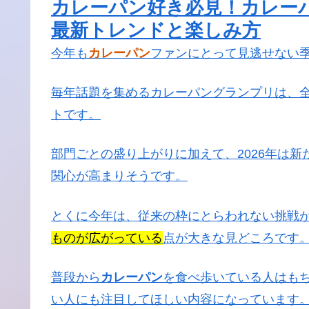
カレーパン好き必見！カレーパ
最新トレンドと楽しみ方
今年も
カレーパン
ファンにとって見逃せない
毎年話題を集めるカレーパングランプリは、
トです。
部門ごとの盛り上がりに加えて、2026年は
関心が高まりそうです。
とくに今年は、従来の枠にとらわれない挑戦
ものが広がっている
点が大きな見どころです
普段から
カレーパン
を食べ歩いている人はも
い人にも注目してほしい内容になっています