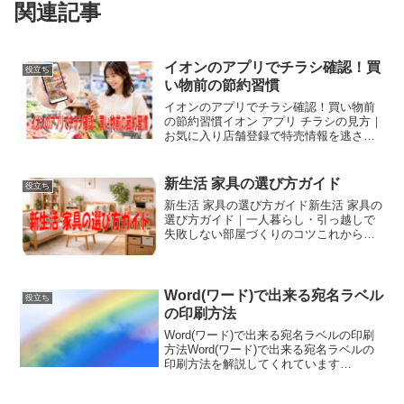
関連記事
イオンのアプリでチラシ確認！買
役立ち
い物前の節約習慣
イオンのアプリでチラシ確認！買い物前
の節約習慣イオン アプリ チラシの見方｜
お気に入り店舗登録で特売情報を逃さな
い確認術買い物に行く前に「今日のイオ
ンは何が安い？」「近くの店舗のチラシ
をスマホで見たい」と思ったことはあり
新生活 家具の選び方ガイド
役立ち
ませんか。そんなとき...
新生活 家具の選び方ガイド新生活 家具の
選び方ガイド｜一人暮らし・引っ越しで
失敗しない部屋づくりのコツこれから新
しい暮らしを始める方にとって、新生活
家具の選び方はとても重要です。進学や
就職、転勤などで環境が変わるタイミン
グでは、何を優先し...
Word(ワード)で出来る宛名ラベル
役立ち
の印刷方法
Word(ワード)で出来る宛名ラベルの印刷
方法Word(ワード)で出来る宛名ラベルの
印刷方法を解説してくれています
Word（ワード）だけで出来る！宛名ラベ
ルの印刷方法を解説私はいつもインク革