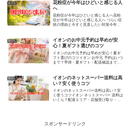
命.comさんでプリンターのインクカート
花粉症が今年はひどいと感じる人
役立ち
リッジを購...
へ
花粉症が今年はひどいと感じる人へ花粉
症が今年はひどいと感じる人へ つらい症
状の理由と今すぐ見直したい対策今年の
春は、花粉症がいつも以上につらいと感
じている方が少なくありません。朝から
鼻がムズムズし、目のかゆみや鼻づまり
イオンのお中元予約は早めが安
役立ち
で集中できず、外出その...
心！夏ギフト選びのコツ
イオンのお中元予約は早めが安心！夏ギ
フト選びのコツイオン お中元 予約はいつ
まで？早得・夏ギフト・配送確認まで失
敗しない選び方夏のごあいさつとしてお
中元を贈りたいとき、便利なのがイオン
のオンラインギフトです。「いつまで予
イオンのネットスーパー送料は高
役立ち
約できるのか」「早得...
い？安く使うコツ
イオンのネットスーパー送料は高い？安
く使うコツイオン ネットスーパー 送料は
いくら？配達エリア・店舗受け取り・確
認方法をやさしく解説買い物に行く時間
がない日、重いお米や飲み物を運びたく
ない日、イオンのネットスーパーはとて
も便利です。ただし、...
スポンサードリンク