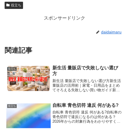
役立ち
スポンサードリンク
daidaimaru
関連記事
新生活 量販店で失敗しない選び
役立ち
方
新生活 量販店で失敗しない選び方新生活
量販店の活用術｜家電・日用品をまとめ
てそろえる失敗しない買い物ガイド新し
い暮らしを始めるタイミングで、買い物
先に迷ったときに候補になりやすいのが
新生活 量販店です。家電や日用品を一度
自転車 青色切符 違反 何がある?
役立ち
に確認できるため、...
自転車 青色切符 違反 何がある?自転車の
青色切符で違反になるのは何がある？
2026年からの対象行為をわかりやすく解
説自転車は便利な移動手段ですが、道路