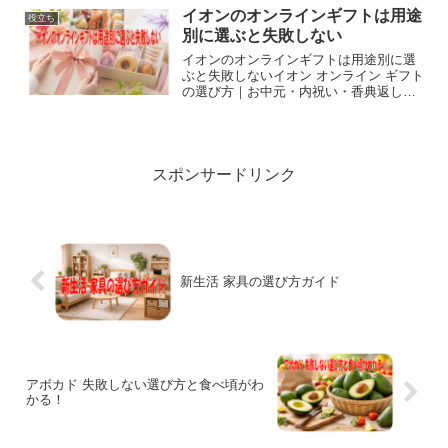
強について考える家庭も多くなります。
イオンのオンラインギフトは用途
役立ち
新しい学年に進むタイミン...
別に選ぶと失敗しない
イオンのオンラインギフトは用途別に選
ぶと失敗しないイオン オンライン ギフト
の選び方｜お中元・内祝い・香典返しま
で迷わず贈れる贈り物を選ぶとき、「何
を贈れば喜ばれるのか」「のしや包装は
どうすればいいのか」と迷うことがあり
ます。そんなときに便...
スポンサードリンク
新生活 家具の選び方ガイド
アボカド 失敗しない選び方と食べ頃がわ
かる！