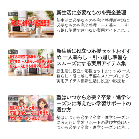
交通法では軽車両として扱われます。そ
のため、交通ルールに違反すると指導だ
けでなく、青切符...
新生活に必要なものを完全整理
役立ち
新生活に必要なものを完全整理新生活に
必要なものを完全整理｜一人暮らし・引
っ越し準備で迷わない実用ガイドこれか
ら新しい毎日を始める方にとって、新生
活に必要なものを事前に整理しておくこ
とはとても重要です。進学や就職、転勤
などで住環境が変わるタイ...
新生活に役立つ応援セットおすす
役立ち
め 一人暮らし・引っ越し準備を
スムーズにする実用アイテム集
新生活に役立つ応援セットおすすめ 一人
暮らし・引っ越し準備をスムーズにする
実用アイテム集新生活に役立つ応援セッ
トおすすめ｜一人暮らし・引っ越し準備
をスムーズにする実用アイテム集新生活
を始める時期は、期待が大きい一方で、
塾はいつから必要？卒業・進学シ
役立ち
準備することが多くて慌...
ーズンに考えたい学習サポートの
選び方
塾はいつから必要？卒業・進学シーズン
に考えたい学習サポートの選び方塾はい
つから必要？卒業・進学シーズンに考え
たい学習サポートの選び方小中学生の卒
業・進学の季節になると、これからの勉