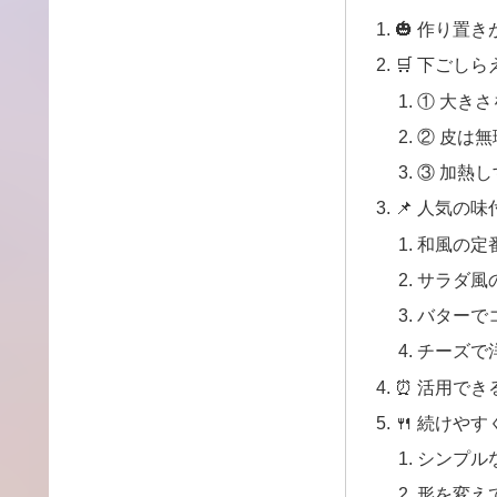
🎃 作り置
🛒 下ごし
① 大き
② 皮は
③ 加熱
📌 人気の
和風の定
サラダ風
バターで
チーズで
⏰ 活用でき
🍴 続けや
シンプル
形を変え