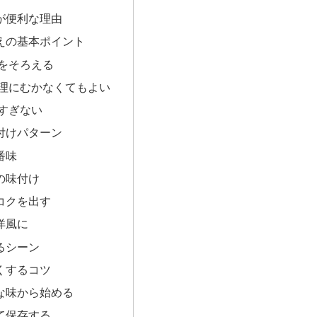
きが便利な理由
らえの基本ポイント
さをそろえる
無理にむかなくてもよい
しすぎない
味付けパターン
番味
の味付け
コクを出す
洋風に
るシーン
すくするコツ
な味から始める
て保存する