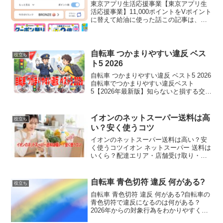
東京アプリ生活応援事業【東京アプリ生
活応援事業】11,000ポイントをVポイント
に替えて給油に使った話この記事は、東
京アプリ生活応援事業で11,000相当のポ
イントを受け取った方が「どう使うのが
早い？」「交換は難しい？」と感じたと
きの参考に...
自転車 つかまりやすい違反 ベス
役立ち
ト5 2026
自転車 つかまりやすい違反 ベスト5 2026
自転車でつかまりやすい違反ベスト
5【2026年最新版】知らないと損する交通
ルール対策自転車は気軽に使える便利な
乗り物ですが、交通ルールを守らないと
違反になる可能性があります。特に2026
イオンのネットスーパー送料は高
役立ち
年は制度...
い？安く使うコツ
イオンのネットスーパー送料は高い？安
く使うコツイオン ネットスーパー 送料は
いくら？配達エリア・店舗受け取り・確
認方法をやさしく解説買い物に行く時間
がない日、重いお米や飲み物を運びたく
ない日、イオンのネットスーパーはとて
自転車 青色切符 違反 何がある?
役立ち
も便利です。ただし、...
自転車 青色切符 違反 何がある?自転車の
青色切符で違反になるのは何がある？
2026年からの対象行為をわかりやすく解
説自転車は便利な移動手段ですが、道路