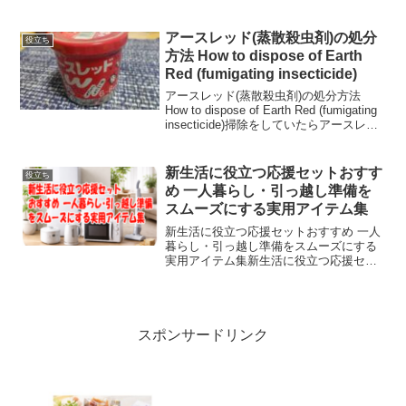
交通法では軽車両として扱われます。そ
のため、交通ルールに違反すると指導だ
けでなく、青切符...
アースレッド(蒸散殺虫剤)の処分
役立ち
方法 How to dispose of Earth
Red (fumigating insecticide)
アースレッド(蒸散殺虫剤)の処分方法
How to dispose of Earth Red (fumigating
insecticide)掃除をしていたらアースレッ
ド(蒸散殺虫剤)が出てきました裏側を見る
と、いったいいつ買ったものなのか...
新生活に役立つ応援セットおすす
役立ち
め 一人暮らし・引っ越し準備を
スムーズにする実用アイテム集
新生活に役立つ応援セットおすすめ 一人
暮らし・引っ越し準備をスムーズにする
実用アイテム集新生活に役立つ応援セッ
トおすすめ｜一人暮らし・引っ越し準備
をスムーズにする実用アイテム集新生活
を始める時期は、期待が大きい一方で、
準備することが多くて慌...
スポンサードリンク