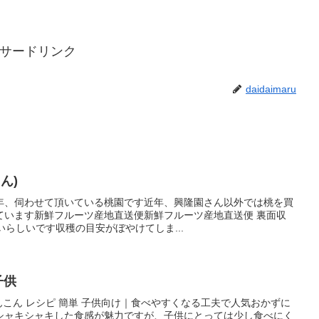
サードリンク
daidaimaru
ん)
毎年、伺わせて頂いている桃園です近年、興隆園さん以外では桃を買
ています新鮮フルーツ産地直送便新鮮フルーツ産地直送便 裏面収
いらしいです収穫の目安がぼやけてしま...
子供
れんこん レシピ 簡単 子供向け｜食べやすくなる工夫で人気おかずに
シャキシャキした食感が魅力ですが、子供にとっては少し食べにく