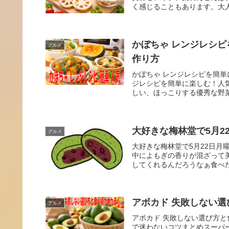
く感じることもあります。大人
かぼちゃ レンジレシ
グルメ
作り方
かぼちゃ レンジレシピを簡
ジレシピを簡単に楽しむ！人
しい、ほっこりする優秀な野菜
大好きな梅林堂で5月2
グルメ
大好きな梅林堂で5月22日
中によもぎの香りが混ざって
してくれるんだろうなぁ食べ
アボカド 失敗しない
グルメ
アボカド 失敗しない選び方
で迷わないコツまとめスーパ