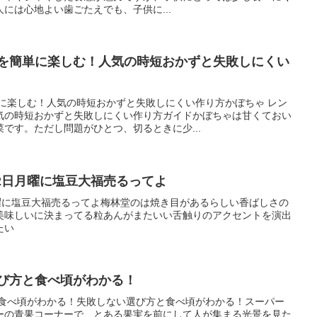
には心地よい歯ごたえでも、子供に...
ピを簡単に楽しむ！人気の時短おかずと失敗しにくい
単に楽しむ！人気の時短おかずと失敗しにくい作り方かぼちゃ レン
気の時短おかずと失敗しにくい作り方ガイドかぼちゃは甘くておい
です。ただし問題がひとつ、切るときに少...
2日月曜に塩豆大福売るってよ
月曜に塩豆大福売るってよ梅林堂のは焼き目があるらしい香ばしさの
美味しいに決まってる粒あんがまたいい舌触りのアクセントを演出
たい
選び方と食べ頃がわかる！
と食べ頃がわかる！失敗しない選び方と食べ頃がわかる！スーパー
ーの青果コーナーで、とある果実を前にして人が集まる光景を見た