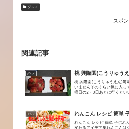
グルメ
スポン
関連記事
桃 興隆園(こうりゅうえ
グルメ
桃 興隆園(こうりゅうえん)
いませんそのくらい気に入っ
穫日の2・3日あとに行くとい
れんこん レシピ 簡単 
グルメ
れんこん レシピ 簡単 子供
変わるアイデア集れんこんは